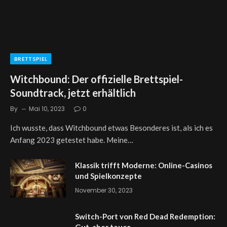
BRETTSPIEL
Witchbound: Der offizielle Brettspiel-
Soundtrack, jetzt erhältlich
By
Mai 10, 2023
0
Ich wusste, dass Witchbound etwas Besonderes ist, als ich es
Anfang 2023 getestet habe. Meine…
Klassik trifft Moderne: Online-Casinos
und Spielkonzepte
November 30, 2023
Switch-Port von Red Dead Redemption: