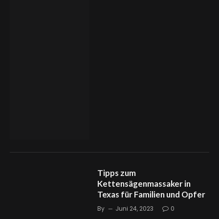
Tipps zum
Kettensägenmassaker in
Texas für Familien und Opfer
By
Juni 24, 2023
0