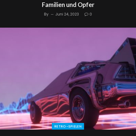
Familien und Opfer
By
Juni 24, 2023
0
RETRO-SPIELEN