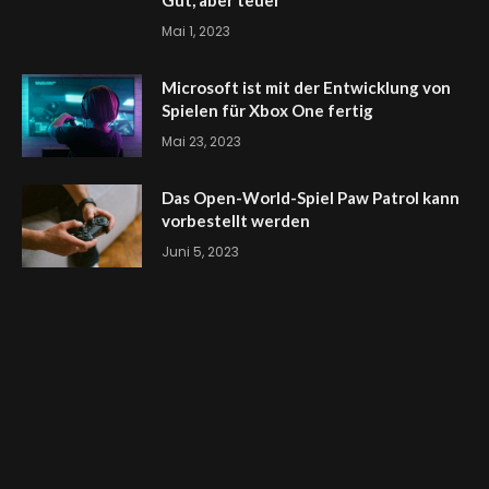
Gut, aber teuer
Mai 1, 2023
Microsoft ist mit der Entwicklung von
Spielen für Xbox One fertig
Mai 23, 2023
Das Open-World-Spiel Paw Patrol kann
vorbestellt werden
Juni 5, 2023