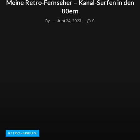
Meine Retro-Fernseher – Kanal-Surfen in den
80ern
By
Juni 24, 2023
0
RETRO-SPIELEN