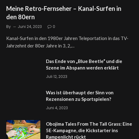
Meine Retro-Fernseher – Kanal-Surfen in
den 80ern
By
Juni 24, 2023
0
Kanal-Surfen in den 1980er Jahren Teleportation in das TV-
Jahrzehnt der 80er Jahre in 3, 2,…
Das Ende von „Blue Beetle“ und die
Szene im Abspann werden erklärt
Juli 12, 2023
Was ist überhaupt der Sinn von
Rezensionen zu Sportspielen?
Juni 4, 2023
Obojima Tales From The Tall Grass: Eine
5E-Kampagne, die Kickstarter ins
Rampenlicht rückt