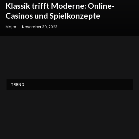
Klassik trifft Moderne: Online-
Casinos und Spielkonzepte
Major
November 30, 2023
TREND