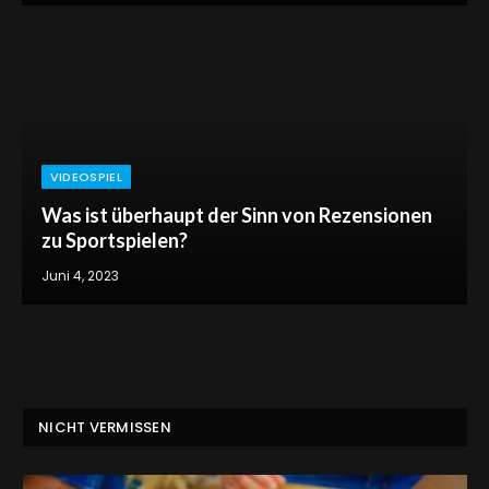
VIDEOSPIEL
Was ist überhaupt der Sinn von Rezensionen
zu Sportspielen?
Juni 4, 2023
NICHT VERMISSEN