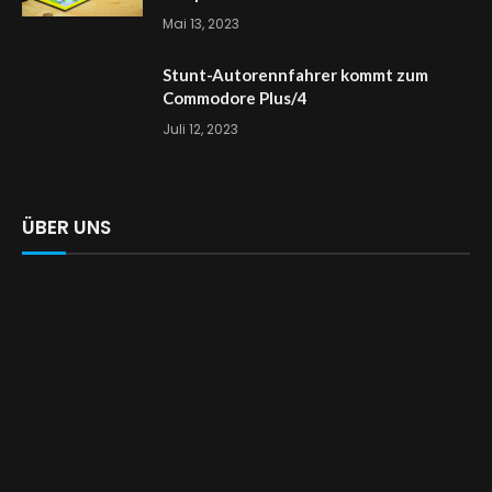
Mai 13, 2023
Stunt-Autorennfahrer kommt zum
Commodore Plus/4
Juli 12, 2023
ÜBER UNS