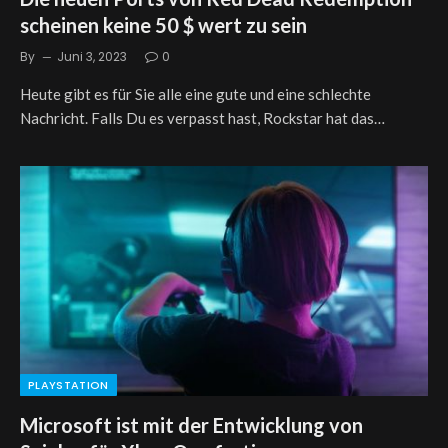
scheinen keine 50 $ wert zu sein
By
Juni 3, 2023
0
Heute gibt es für Sie alle eine gute und eine schlechte
Nachricht. Falls Du es verpasst hast, Rockstar hat das…
PLAYSTATION
Microsoft ist mit der Entwicklung von